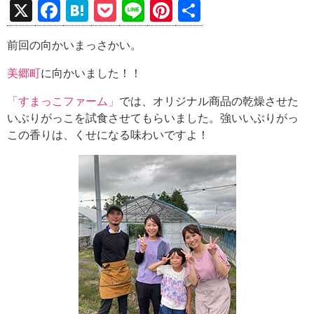
X
F
H
P
Li
Pi
共
a
at
o
n
nt
有
前回の向かいまっさかい。
ce
e
ck
e
er
b
n
et
es
美郷町
に向かいました！！
o
a
t
「すまっこファーム」
では、オリジナル商品の乾燥させた
o
いぶりがっこを試食させてもらいました。強いいぶりがっ
この香りは、くせになる味わいですよ！
k