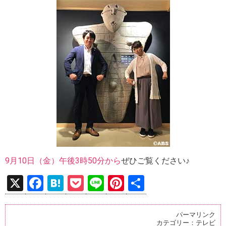
9月10日（金）午後3時50分から
ぜひご覧ください♪
X
F
H
P
Li
Pi
共
a
at
o
n
nt
有
ce
e
ck
e
er
パーマリンク
カテゴリー：
テレビ