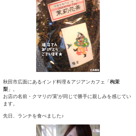
秋田市広面にあるインド料理＆アジアンカフェ「
枸茉
梨
」。
お店の名前・クマリの'
茉
'が同じで勝手に親しみを感じてい
ます。
先日、ランチを食べました♪