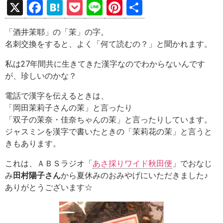
X
F
H
P
Li
Pi
共
a
at
o
n
nt
有
「酒井茉耶」の「
茉
」の字。
ce
e
ck
e
er
名刺交換をすると、よく「何て読むの？」と聞かれます。
b
n
et
es
私は27年間共に生きてきた漢字なのでわからないんです
o
a
t
が、珍しいのかな？
o
電話で漢字を伝えるときは、
k
「岡田茉莉子さんの茉」と言ったり
「双子の茉奈・佳奈ちゃんの茉」と言ったりしています。
ジャスミンを漢字で書いたときの「茉莉花の茉」と言うと
きもあります。
これは、ＡＢＳラジオ「
あさ採りワイド秋田便
」でおなじ
み
田村陽子さん
から夏休みのおみやげにいただきました♪
ありがとうございます☆