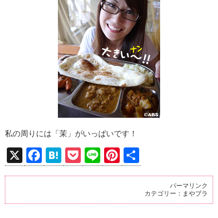
私の周りには「茉」がいっぱいです！
X
F
H
P
Li
Pi
共
a
at
o
n
nt
有
ce
e
ck
e
er
パーマリンク
カテゴリー：
まやブラ
b
n
et
es
o
a
t