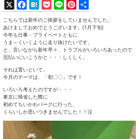
X
F
H
P
Li
Pi
共
a
at
o
n
nt
有
こちらでは新年のご挨拶をしていませんでした。
ce
e
ck
e
er
あけましておめでとうございます。(1月下旬)
b
n
et
es
今年も仕事・プライベートともに
o
a
t
うま～くいくように走り抜けたいです。
と、言いながら新年早々、トラブルがいろいろあったので
o
厄払いにいこうかと・・・しくしく。
k
それは置いといて。
今月のテーマは、「初〇〇」です！
いろいろ考えたのですが・・・
東京に帰省した際に
初めてちいかわパークに行った、
くらいしか思いつきませんでした！！泣