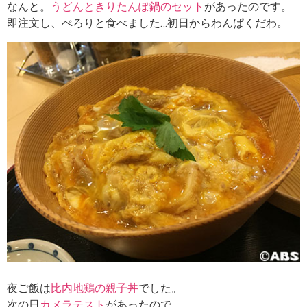
なんと。
うどんときりたんぽ鍋のセット
があったのです。
即注文し、ぺろりと食べました…初日からわんぱくだわ。
夜ご飯は
比内地鶏の親子丼
でした。
次の日
カメラテスト
があったので、