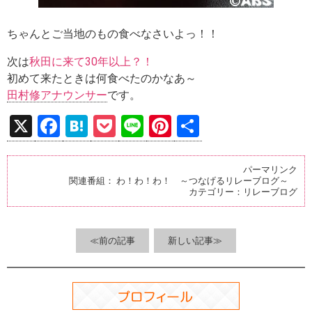
ちゃんとご当地のもの食べなさいよっ！！
次は
秋田に来て30年以上？！
初めて来たときは何食べたのかなあ～
田村修アナウンサー
です。
X
F
H
P
Li
Pi
共
a
at
o
n
nt
有
ce
e
ck
e
er
パーマリンク
関連番組：
わ！わ！わ！ ～つなげるリレーブログ～
b
n
et
es
カテゴリー：
リレーブログ
o
a
t
o
≪前の記事
新しい記事≫
k