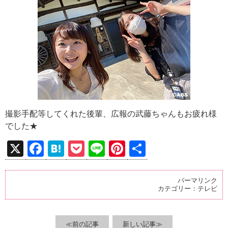
撮影手配等してくれた後輩、広報の武藤ちゃんもお疲れ様
でした★
X
F
H
P
Li
Pi
共
a
at
o
n
nt
有
ce
e
ck
e
er
パーマリンク
カテゴリー：
テレビ
b
n
et
es
o
a
t
≪前の記事
新しい記事≫