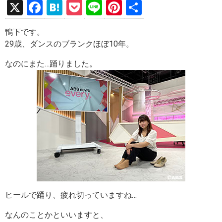
X
F
H
P
Li
Pi
共
a
at
o
n
nt
有
鴨下です。
ce
e
ck
e
er
29歳、ダンスのブランクほぼ10年。
b
n
et
es
なのにまた…踊りました。
o
a
t
o
k
ヒールで踊り、疲れ切っていますね…
なんのことかといいますと、