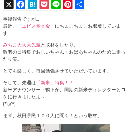
X
F
H
P
Li
Pi
共
a
at
o
n
nt
有
事後報告ですが…
ce
e
ck
e
er
最近、
「エビス堂☆金」
にちょこちょこお邪魔していま
b
n
et
es
す！
o
a
t
みちこ大大大先輩
と取材をしたり、
o
敬老の日特集でおじいちゃん・おばあちゃんのために走っ
k
たり笑。
とても楽しく、毎回勉強させていただいています。
そして、先週は
「新米」特集！！
新米アナウンサー・鴨下が、同期の新米ディレクターとロ
ケに行きましたよ～
(*’ω’*)
まず、秋田県民１００人に聞く！という取材。