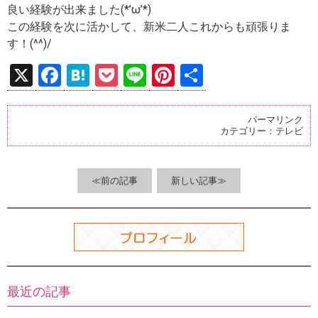
良い経験が出来ました(*’ω’*)
この経験を次に活かして、新米二人これからも頑張りま
す！(^^)/
X
F
H
P
Li
Pi
共
a
at
o
n
nt
有
ce
e
ck
e
er
パーマリンク
カテゴリー：
テレビ
b
n
et
es
o
a
t
o
≪前の記事
新しい記事≫
k
最近の記事