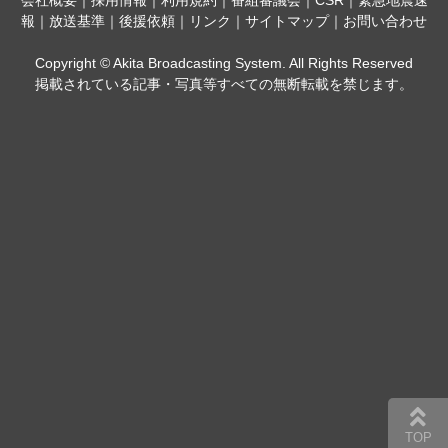
会社概要
｜
採用情報
｜
利用規約
｜
番組審議会
｜
CSR
｜
緊急地震速
報
｜
放送基準
｜
後援依頼
｜
リンク
｜
サイトマップ
｜
お問い合わせ
Copyright © Akita Broadcasting System. All Rights Reserved
掲載されている記事・写真等すべての無断転載を禁じます。