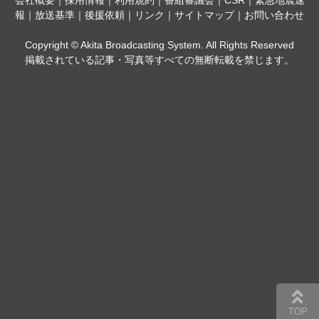
会社概要
｜
採用情報
｜
利用規約
｜
番組審議会
｜
CSR
｜
緊急地震速
報
｜
放送基準
｜
後援依頼
｜
リンク
｜
サイトマップ
｜
お問い合わせ
Copyright © Akita Broadcasting System. All Rights Reserved
掲載されている記事・写真等すべての無断転載を禁じます。