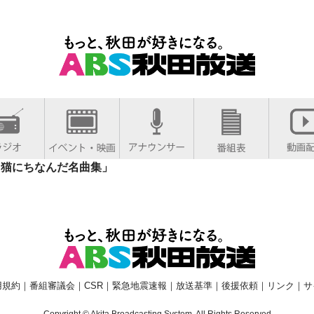
 猫にちなんだ名曲集」
用規約
｜
番組審議会
｜
CSR
｜
緊急地震速報
｜
放送基準
｜
後援依頼
｜
リンク
｜
サ
Copyright © Akita Broadcasting System. All Rights Reserved