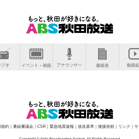
用規約
｜
番組審議会
｜
CSR
｜
緊急地震速報
｜
放送基準
｜
後援依頼
｜
リンク
｜
サ
Copyright © Akita Broadcasting System. All Rights Reserved