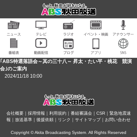
｢ABS特選落語会～其の三十八～ 昇太・たい平・桃花 競演
会｣のご案内
2024/11/18 10:00
会社概要
｜
採用情報
｜
利用規約
｜
番組審議会
｜
CSR
｜
緊急地震速
報
｜
放送基準
｜
後援依頼
｜
リンク
｜
サイトマップ
｜
お問い合わせ
Copyright © Akita Broadcasting System. All Rights Reserved