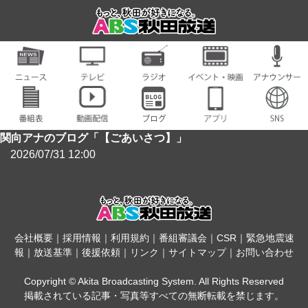
関向アナのブログ「【ごあいさつ】」
2026/07/31 12:00
会社概要
｜
採用情報
｜
利用規約
｜
番組審議会
｜
CSR
｜
緊急地震速
報
｜
放送基準
｜
後援依頼
｜
リンク
｜
サイトマップ
｜
お問い合わせ
Copyright © Akita Broadcasting System. All Rights Reserved
掲載されている記事・写真等すべての無断転載を禁じます。