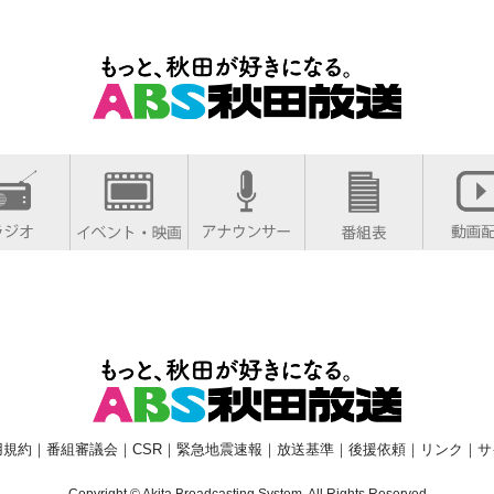
用規約
｜
番組審議会
｜
CSR
｜
緊急地震速報
｜
放送基準
｜
後援依頼
｜
リンク
｜
サ
Copyright © Akita Broadcasting System. All Rights Reserved