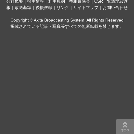
会社概要
｜
採用情報
｜
利用規約
｜
番組審議会
｜
CSR
｜
緊急地震速
報
｜
放送基準
｜
後援依頼
｜
リンク
｜
サイトマップ
｜
お問い合わせ
Copyright © Akita Broadcasting System. All Rights Reserved
掲載されている記事・写真等すべての無断転載を禁じます。