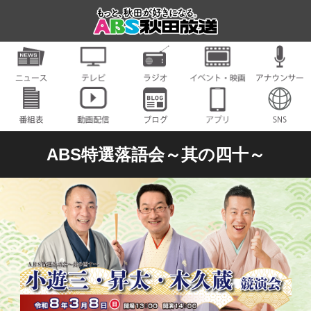
ABS特選落語会～其の四十～