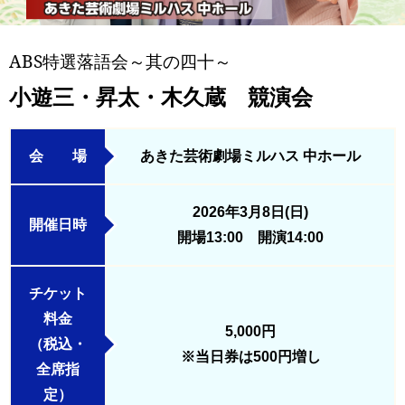
ABS特選落語会～其の四十～
小遊三・昇太・木久蔵 競演会
会 場
あきた芸術劇場ミルハス 中ホール
2026年3月8日(日)
開催日時
開場13:00 開演14:00
チケット
料金
5,000円
（税込・
※当日券は500円増し
全席指
定）