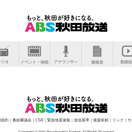
用規約
｜
番組審議会
｜
CSR
｜
緊急地震速報
｜
放送基準
｜
後援依頼
｜
リンク
｜
サ
Copyright © Akita Broadcasting System. All Rights Reserved