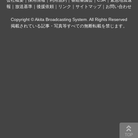
会社概要
｜
採用情報
｜
利用規約
｜
番組審議会
｜
CSR
｜
緊急地震速
報
｜
放送基準
｜
後援依頼
｜
リンク
｜
サイトマップ
｜
お問い合わせ
Copyright © Akita Broadcasting System. All Rights Reserved
掲載されている記事・写真等すべての無断転載を禁じます。