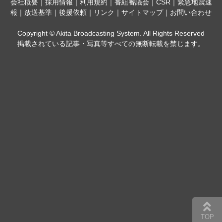
会社概要
｜
採用情報
｜
利用規約
｜
番組審議会
｜
CSR
｜
緊急地震速
報
｜
放送基準
｜
後援依頼
｜
リンク
｜
サイトマップ
｜
お問い合わせ
Copyright © Akita Broadcasting System. All Rights Reserved
掲載されている記事・写真等すべての無断転載を禁じます。