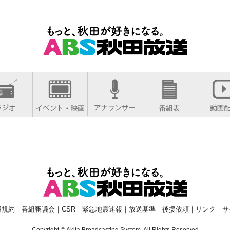
用規約
｜
番組審議会
｜
CSR
｜
緊急地震速報
｜
放送基準
｜
後援依頼
｜
リンク
｜
サ
Copyright © Akita Broadcasting System. All Rights Reserved