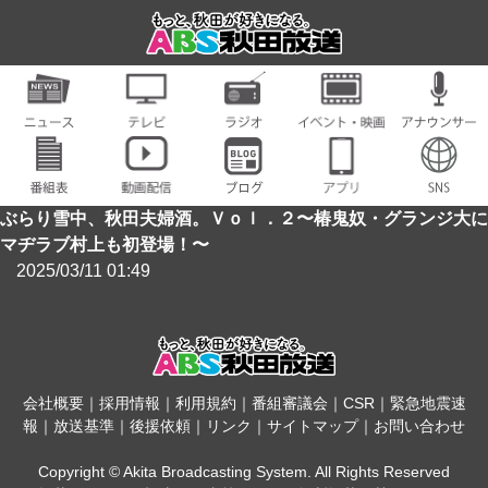
ぶらり雪中、秋田夫婦酒。Ｖｏｌ．２〜椿鬼奴・グランジ大に
マヂラブ村上も初登場！〜
2025/03/11 01:49
会社概要
｜
採用情報
｜
利用規約
｜
番組審議会
｜
CSR
｜
緊急地震速
報
｜
放送基準
｜
後援依頼
｜
リンク
｜
サイトマップ
｜
お問い合わせ
Copyright © Akita Broadcasting System. All Rights Reserved