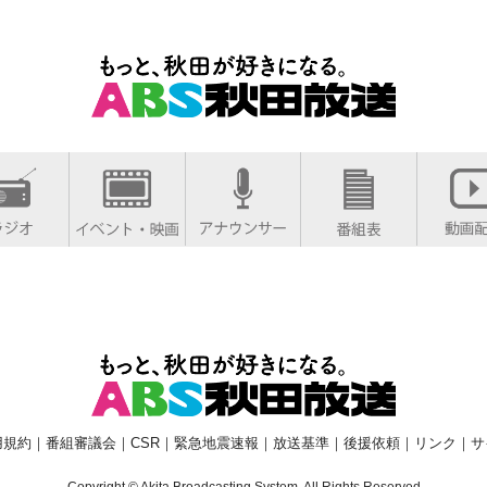
用規約
｜
番組審議会
｜
CSR
｜
緊急地震速報
｜
放送基準
｜
後援依頼
｜
リンク
｜
サ
Copyright © Akita Broadcasting System. All Rights Reserved