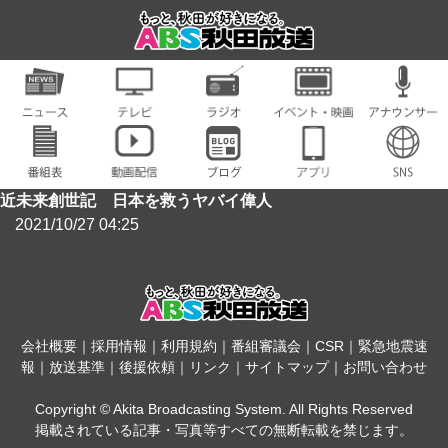
近未来創世記 日本を救うヤバイ偉人
2021/10/27 04:25
会社概要
｜
採用情報
｜
利用規約
｜
番組審議会
｜
CSR
｜
緊急地震速
報
｜
放送基準
｜
後援依頼
｜
リンク
｜
サイトマップ
｜
お問い合わせ
Copyright © Akita Broadcasting System. All Rights Reserved
掲載されている記事・写真等すべての無断転載を禁じます。