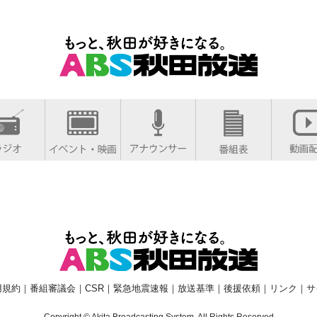
用規約
｜
番組審議会
｜
CSR
｜
緊急地震速報
｜
放送基準
｜
後援依頼
｜
リンク
｜
サ
Copyright © Akita Broadcasting System. All Rights Reserved