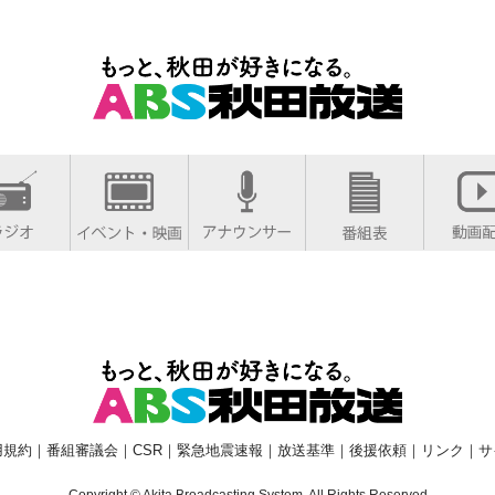
用規約
｜
番組審議会
｜
CSR
｜
緊急地震速報
｜
放送基準
｜
後援依頼
｜
リンク
｜
サ
Copyright © Akita Broadcasting System. All Rights Reserved