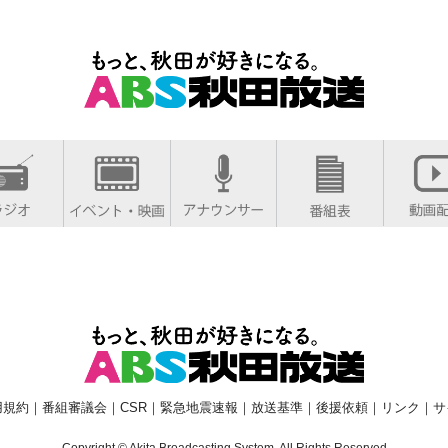
用規約
｜
番組審議会
｜
CSR
｜
緊急地震速報
｜
放送基準
｜
後援依頼
｜
リンク
｜
サ
Copyright © Akita Broadcasting System. All Rights Reserved