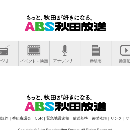
用規約
｜
番組審議会
｜
CSR
｜
緊急地震速報
｜
放送基準
｜
後援依頼
｜
リンク
｜
サ
Copyright © Akita Broadcasting System. All Rights Reserved