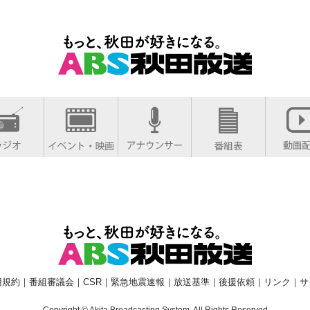
用規約
｜
番組審議会
｜
CSR
｜
緊急地震速報
｜
放送基準
｜
後援依頼
｜
リンク
｜
サ
Copyright © Akita Broadcasting System. All Rights Reserved