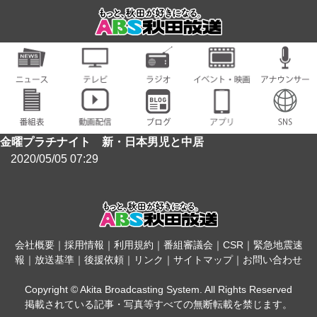
金曜プラチナイト 新・日本男児と中居
2020/05/05 07:29
会社概要
｜
採用情報
｜
利用規約
｜
番組審議会
｜
CSR
｜
緊急地震速
報
｜
放送基準
｜
後援依頼
｜
リンク
｜
サイトマップ
｜
お問い合わせ
Copyright © Akita Broadcasting System. All Rights Reserved
掲載されている記事・写真等すべての無断転載を禁じます。