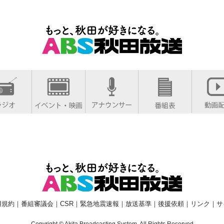
用規約
｜
番組審議会
｜
CSR
｜
緊急地震速報
｜
放送基準
｜
後援依頼
｜
リンク
｜
サ
Copyright © Akita Broadcasting System. All Rights Reserved