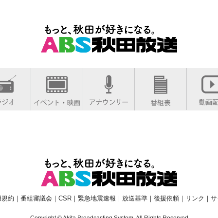
用規約
｜
番組審議会
｜
CSR
｜
緊急地震速報
｜
放送基準
｜
後援依頼
｜
リンク
｜
サ
Copyright © Akita Broadcasting System. All Rights Reserved