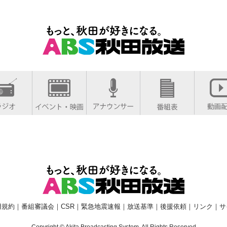
用規約
｜
番組審議会
｜
CSR
｜
緊急地震速報
｜
放送基準
｜
後援依頼
｜
リンク
｜
サ
Copyright © Akita Broadcasting System. All Rights Reserved