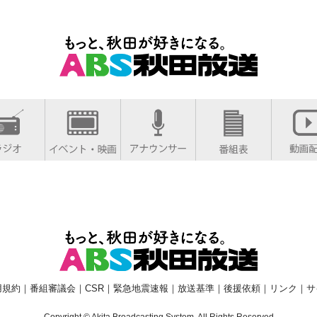
用規約
｜
番組審議会
｜
CSR
｜
緊急地震速報
｜
放送基準
｜
後援依頼
｜
リンク
｜
サ
Copyright © Akita Broadcasting System. All Rights Reserved