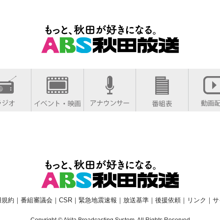
用規約
｜
番組審議会
｜
CSR
｜
緊急地震速報
｜
放送基準
｜
後援依頼
｜
リンク
｜
サ
Copyright © Akita Broadcasting System. All Rights Reserved