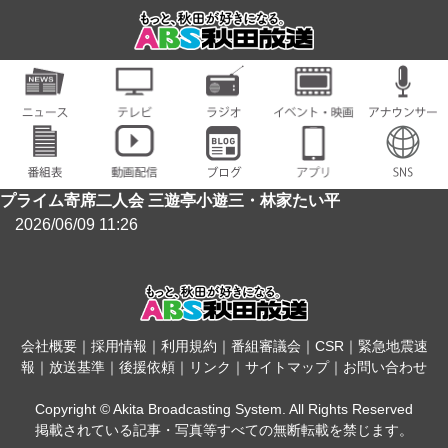
プライム寄席二人会 三遊亭小遊三・林家たい平
2026/06/09 11:26
会社概要
｜
採用情報
｜
利用規約
｜
番組審議会
｜
CSR
｜
緊急地震速
報
｜
放送基準
｜
後援依頼
｜
リンク
｜
サイトマップ
｜
お問い合わせ
Copyright © Akita Broadcasting System. All Rights Reserved
掲載されている記事・写真等すべての無断転載を禁じます。