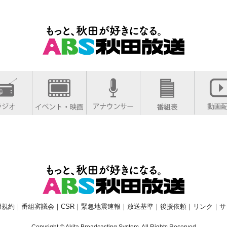
用規約
｜
番組審議会
｜
CSR
｜
緊急地震速報
｜
放送基準
｜
後援依頼
｜
リンク
｜
サ
Copyright © Akita Broadcasting System. All Rights Reserved