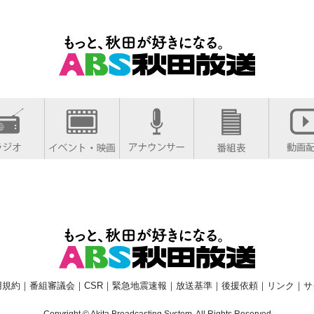
用規約
｜
番組審議会
｜
CSR
｜
緊急地震速報
｜
放送基準
｜
後援依頼
｜
リンク
｜
サ
Copyright © Akita Broadcasting System. All Rights Reserved