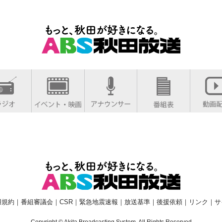
用規約
｜
番組審議会
｜
CSR
｜
緊急地震速報
｜
放送基準
｜
後援依頼
｜
リンク
｜
サ
Copyright © Akita Broadcasting System. All Rights Reserved