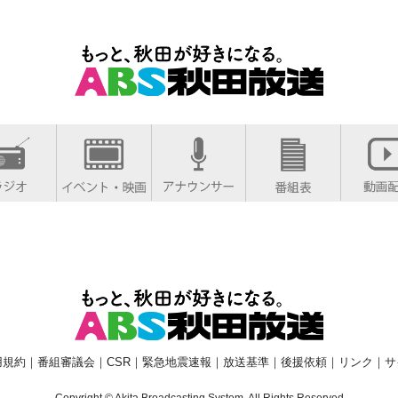
用規約
｜
番組審議会
｜
CSR
｜
緊急地震速報
｜
放送基準
｜
後援依頼
｜
リンク
｜
サ
Copyright © Akita Broadcasting System. All Rights Reserved