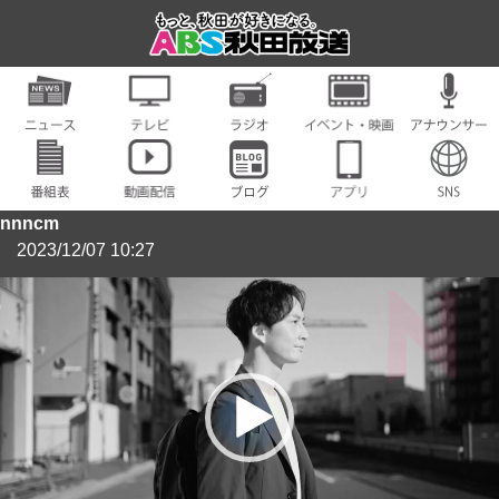
nnncm
2023/12/07 10:27
動
画
プ
レ
ー
ヤ
ー