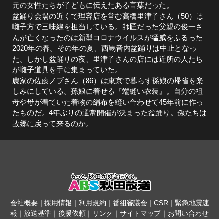
元の女性たちが子どもに伝えたある言葉だった。
盆踊り会場の近くで理容店を営む高橋里津子さん（50）は
囃子方で三味線を担当している。師匠だった父親の俊一さ
んが亡くなったのは新型コロナウイルスが猛威をふるった
2020年の春。その年の夏、西馬音内盆踊りは中止となっ
た。しかし盆踊りの夜、里津子さんの店には近所の人たち
が囃子道具を手に集まっていた。
農家の佐藤ノブさん（86）は東京で暮らす孫娘の帰省を楽
しみにしている。孫娘に着せる『端縫い衣装』。自分の祖
母や母が着ていた着物の絹布を縫い合わせて45年前に作っ
たものだ。4年ぶりの通常開催が決まった盆踊り。孫たちは
故郷に戻って来るのか。
会社概要
｜
採用情報
｜
利用規約
｜
番組審議会
｜
CSR
｜
緊急地震速
報
｜
放送基準
｜
後援依頼
｜
リンク
｜
サイトマップ
｜
お問い合わせ