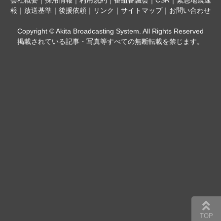
会社概要
｜
採用情報
｜
利用規約
｜
番組審議会
｜
CSR
｜
緊急地震速
報
｜
放送基準
｜
後援依頼
｜
リンク
｜
サイトマップ
｜
お問い合わせ
Copyright © Akita Broadcasting System. All Rights Reserved
掲載されている記事・写真等すべての無断転載を禁じます。