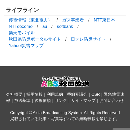
ライフライン
停電情報（東北電力）
/
ガス事業者
/
NTT東日本
NTTdocomo
/
au
/
softbank
/
楽天モバイル
秋田県防災ポータルサイト
/
日テレ防災サイト
/
Yahoo!災害マップ
会社概要
｜
採用情報
｜
利用規約
｜
番組審議会
｜
CSR
｜
緊急地震速
報
｜
放送基準
｜
後援依頼
｜
リンク
｜
サイトマップ
｜
お問い合わせ
Copyright © Akita Broadcasting System. All Rights Reserved
掲載されている記事・写真等すべての無断転載を禁じます。