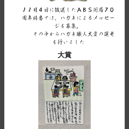
１１月４日に放送したＡＢＳ開局７０
周年特番では、ハガキによるメッセー
ジを募集。
その中からハガキ職人大賞の選考
を行いました
大賞