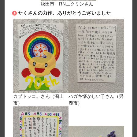
秋田市 RNニクミンさん
たくさんの力作、ありがとうございました
カブトッコ。さん（潟上
ハガキ懐かしい子さん（男
市）
鹿市）