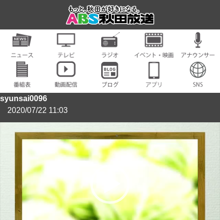
syunsai0096
2020/07/22 11:03
動
画
プ
レ
ー
ヤ
ー