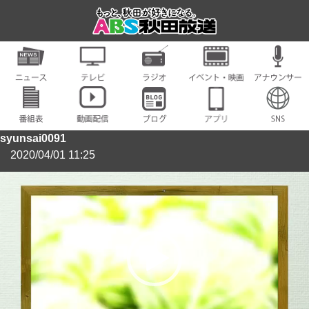
syunsai0091
2020/04/01 11:25
動
画
プ
レ
ー
ヤ
ー