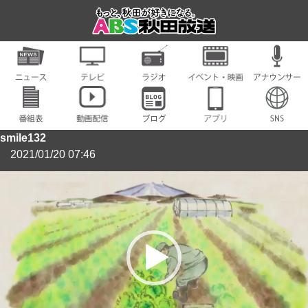
smile132
2021/01/20 07:46
動
画
プ
レ
ー
ヤ
ー