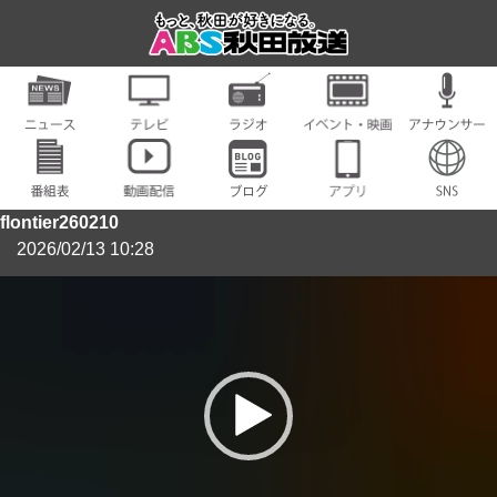
flontier260210
2026/02/13 10:28
動
画
プ
レ
ー
ヤ
ー