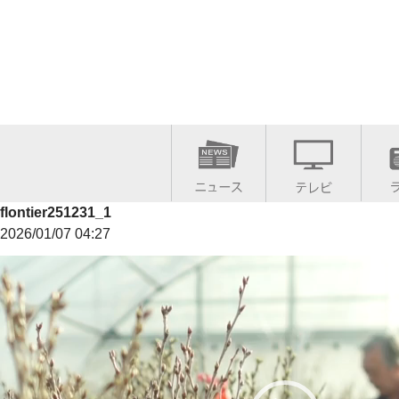
flontier251231_1
2026/01/07 04:27
動
画
プ
レ
ー
ヤ
ー