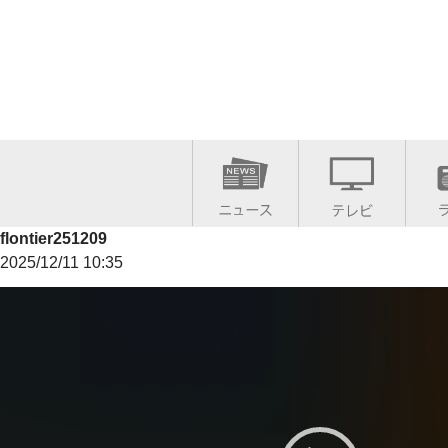
flontier251209
2025/12/11 10:35
動
画
プ
レ
ー
ヤ
ー