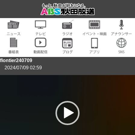
flontier240709
2024/07/09 02:59
動
画
プ
レ
ー
ヤ
ー