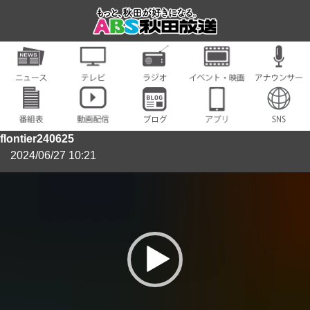
flontier240625
2024/06/27 10:21
動
画
プ
レ
ー
ヤ
ー